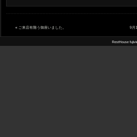
«
ご来店有難う御座いました。
9月
RestHouse fuji