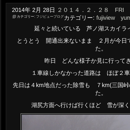
2014年
2月
28日
２０１４．２．２８ FRI
カテゴリー:
フジビューブログ
カテゴリー:
fujiview yu
延々と続いている 芦ノ湖スカイラ
とうとう 開通出来ないまま ２月が今日
た。
昨日 どんな様子か見に行ってき
１車線しかなかった道路は ほぼ２
先日は４km地点だった除雪も ７km(三国
た。
湖尻方面へ行けば行くほど 雪が深