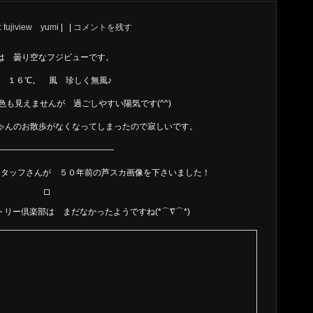
:
fujiview yumi
|
|
コメントを残す
は 曇り空なフジビューです。
 １６℃。 風 珍しく無風♪
色も見えませんが 過ごしやすい陽気です(^^)
ゃんのお散歩がなくなってしまったので寂しいです。
——————————————
スタッフさんが ５０年前の芦スカ画像を下さいました！
リー倶楽部は まだなかったようですね(*⌒∇⌒*)