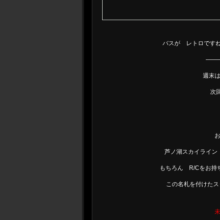
バスが レトロですね
——
週末
次回
芦ノ湖スカイライン
もちろん R/Cをお
この名札を付けたス