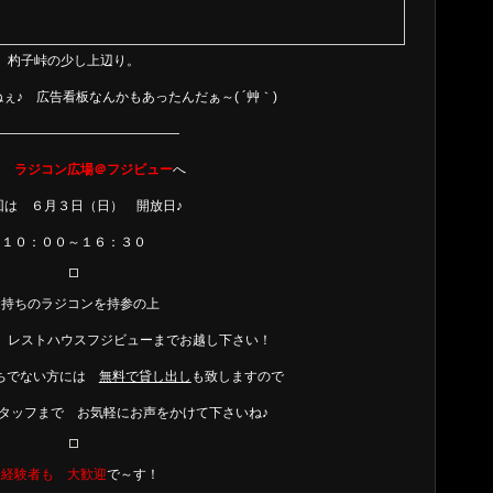
杓子峠の少し上辺り。
ぇ♪ 広告看板なんかもあったんだぁ～( ´艸｀)
——————————————
は
ラジコン広場＠フジビュー
へ
は ６月３日（日） 開放日♪
１０：００～１６：３０
お持ちのラジコンを持参の上
 レストハウスフジビューまでお越し下さい！
持ちでない方には
無料で貸し出し
も致しますので
タッフまで お気軽にお声をかけて下さいね♪
未経験者も 大歓迎
で～す！