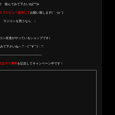
ひ 遊んでみて下さいね(^^)v
スフジビュー店内にて
お願い致します(｀･ω･´)ゞ
↓ ラジコンを買うなら ↓
ラジコン友達がやっているショップです♪
みて下さいね～:*:・(￣∀￣)・:*:
——————————————
では５０周年
を記念してキャンペーン中です！