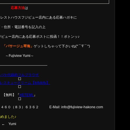
応募方法
は
 レストハウスフジビュー店内にある応募ハガキに
前・住所・電話番号を記入の上
ジビュー店内にある応募ポストに投函！！ポトンッ♪
ひ
「パサージュ琴海」
ゲットしちゃって下さいね(*⌒∇⌒*)
～Fujiview Yumi～
——————————————
パケ代節約フルブラウザ
レスキュークリーム【tofutofu】
【無料】『
HETEML
』
０（８３）６３６２ E-Mail: info@fujiview-hakone.com
始めました♪
 Yumi