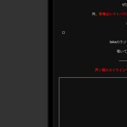
ぜ
尚、
飲食はレストハウ
takaの
覗いて
——
芦ノ湖スカイライン