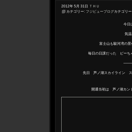
2012年
5月
31日
ＴＨＵ
カテゴリー:
フジビューブログ
カテゴリー
今日
気温
富士山も駿河湾の景
毎日の日課だった ピーち
——
先日 芦ノ湖スカイライン 
開通当初は 芦ノ湖カント