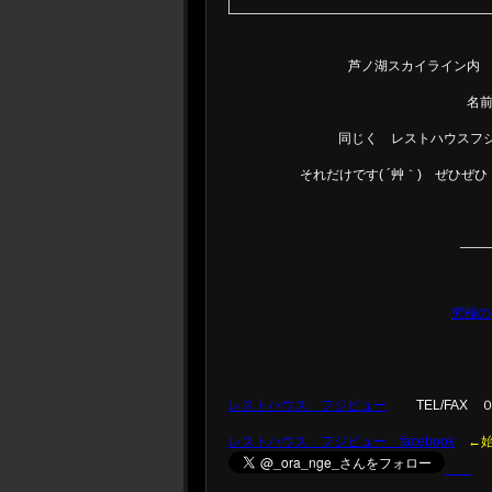
芦ノ湖スカイライン内
名
同じく レストハウスフ
それだけです( ´艸｀) ぜひぜ
——
究極の
レストハウス フジビュー
TEL/FAX ０４６
レストハウス フジビュー facebook
←
←