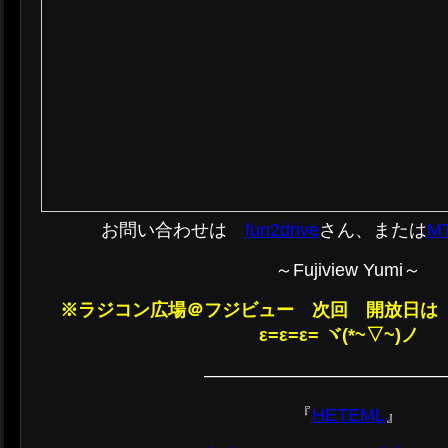
お問い合わせは
fun2drive
さん、または
M
～Fujiview Yumi～
※ラジコン広場＠フジビュー 次回 開放日は
ε=ε=ε= ヾ(*~▽~)ノ
—————————————
『
HETEML
』