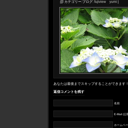
カテゴリー:
ブログ:
fujiview yumi
|
あなたは最後までスキップすることができます
返信コメントを残す
名前
E-Mail 
ホームペー