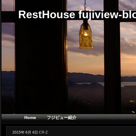
RestHouse fujiview-bl
Home
フジビュー紹介
2015年
6月
4日
CR-Z