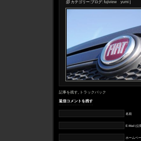
カテゴリー:
ブログ:
fujiview yumi
|
記事を残す
,
トラックバック
返信コメントを残す
名前
E-Mail 
ホームペー