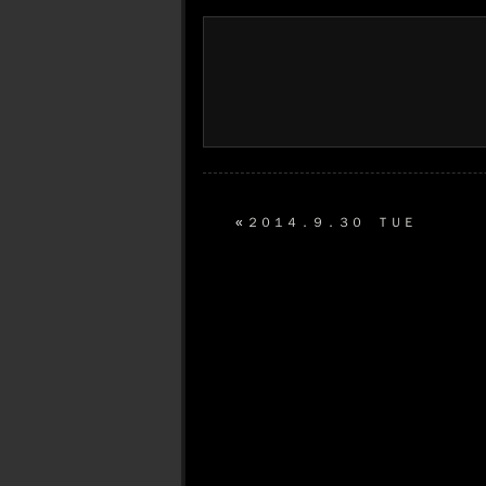
«
２０１４．９．３０ ＴＵＥ